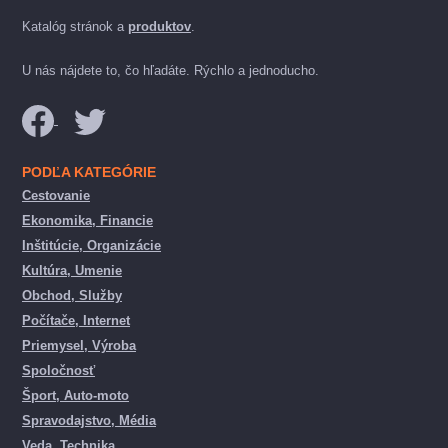
Katalóg stránok a
produktov
.
U nás nájdete to, čo hľadáte. Rýchlo a jednoducho.
PODĽA KATEGÓRIE
Cestovanie
Ekonomika, Financie
Inštitúcie, Organizácie
Kultúra, Umenie
Obchod, Služby
Počítače, Internet
Priemysel, Výroba
Spoločnosť
Šport, Auto-moto
Spravodajstvo, Média
Veda, Technika