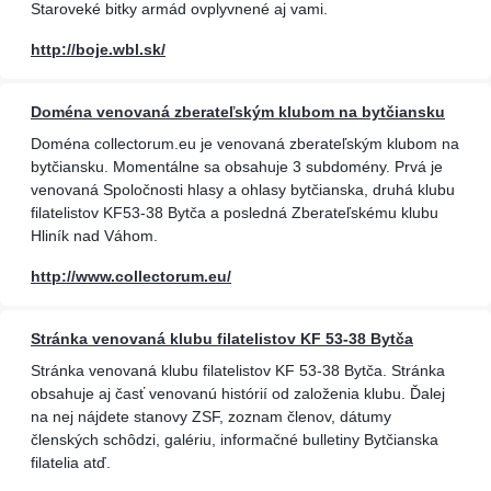
Staroveké bitky armád ovplyvnené aj vami.
http://boje.wbl.sk/
Doména venovaná zberateľským klubom na bytčiansku
Doména collectorum.eu je venovaná zberateľským klubom na
bytčiansku. Momentálne sa obsahuje 3 subdomény. Prvá je
venovaná Spoločnosti hlasy a ohlasy bytčianska, druhá klubu
filatelistov KF53-38 Bytča a posledná Zberateľskému klubu
Hliník nad Váhom.
http://www.collectorum.eu/
Stránka venovaná klubu filatelistov KF 53-38 Bytča
Stránka venovaná klubu filatelistov KF 53-38 Bytča. Stránka
obsahuje aj časť venovanú histórií od založenia klubu. Ďalej
na nej nájdete stanovy ZSF, zoznam členov, dátumy
členských schôdzi, galériu, informačné bulletiny Bytčianska
filatelia atď.