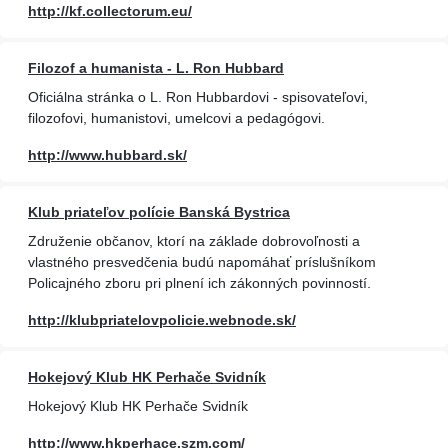
http://kf.collectorum.eu/
Filozof a humanista - L. Ron Hubbard
Oficiálna stránka o L. Ron Hubbardovi - spisovateľovi,
filozofovi, humanistovi, umelcovi a pedagógovi.
http://www.hubbard.sk/
Klub priateľov polície Banská Bystrica
Združenie občanov, ktorí na základe dobrovoľnosti a
vlastného presvedčenia budú napomáhať príslušníkom
Policajného zboru pri plnení ich zákonných povinností.
http://klubpriatelovpolicie.webnode.sk/
Hokejový Klub HK Perhače Svidník
Hokejový Klub HK Perhače Svidník
http://www.hkperhace.szm.com/