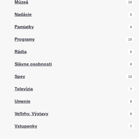
Múzeá
10
Nadácie
5
Pamiatky
9
Programy
10
Rádia
6
Slávne osobnosti
8
Spev
10
Televízia
7
Umenie
8
Veľtrhy, Výstavy
8
Vstupenky
7