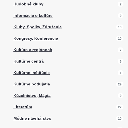
Hudobné kluby
2
Informácie o kultúre
9
Kluby, Spolky, Združenia
10
Kongresy, Konferencie
10
Kultúra v regiónoch
7
Kultúrne centrá
6
Kultúrne inštitúcie
1
Kultúrne podujatia
29
Kúzelníctvo, Mágia
9
Literatúra
27
Módne návrhárstvo
10