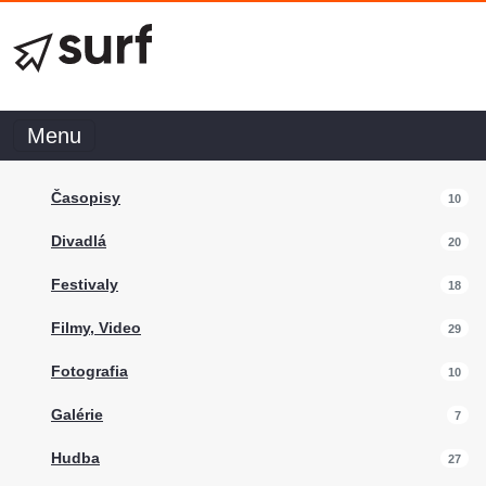
Menu
Časopisy
10
Divadlá
20
Festivaly
18
Filmy, Video
29
Fotografia
10
Galérie
7
Hudba
27