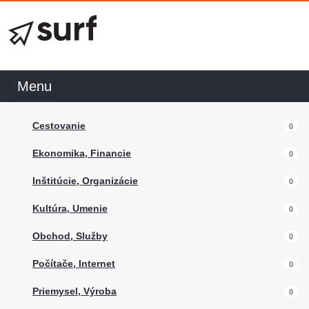
Menu
Cestovanie
0
Ekonomika, Financie
0
Inštitúcie, Organizácie
0
Kultúra, Umenie
0
Obchod, Služby
0
Počítače, Internet
0
Priemysel, Výroba
0