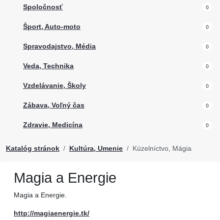
Spoločnosť
0
Šport, Auto-moto
0
Spravodajstvo, Média
0
Veda, Technika
0
Vzdelávanie, Školy
0
Zábava, Voľný čas
0
Zdravie, Medicína
0
Katalóg stránok
Kultúra, Umenie
Kúzelníctvo, Mágia
Magia a Energie
Magia a Energie.
http://magiaenergie.tk/