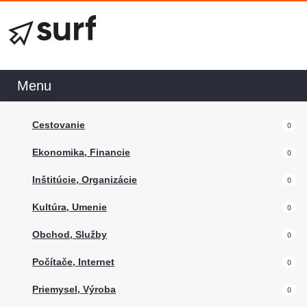
Menu
Cestovanie
0
Ekonomika, Financie
0
Inštitúcie, Organizácie
0
Kultúra, Umenie
0
Obchod, Služby
0
Počítače, Internet
0
Priemysel, Výroba
0