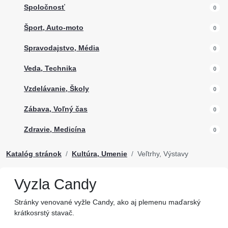
Spoločnosť
0
Šport, Auto-moto
0
Spravodajstvo, Média
0
Veda, Technika
0
Vzdelávanie, Školy
0
Zábava, Voľný čas
0
Zdravie, Medicína
0
Katalóg stránok
Kultúra, Umenie
Veľtrhy, Výstavy
Vyzla Candy
Stránky venované vyžle Candy, ako aj plemenu maďarský
krátkosrstý stavač.