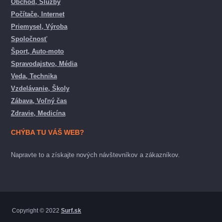
Obchod, Služby
Počítače, Internet
Priemysel, Výroba
Spoločnosť
Šport, Auto-moto
Spravodajstvo, Média
Veda, Technika
Vzdelávanie, Školy
Zábava, Voľný čas
Zdravie, Medicína
CHÝBA TU VÁŠ WEB?
Napravte to a získajte nových návštevníkov a zákazníkov.
Copyright © 2022
Surf.sk