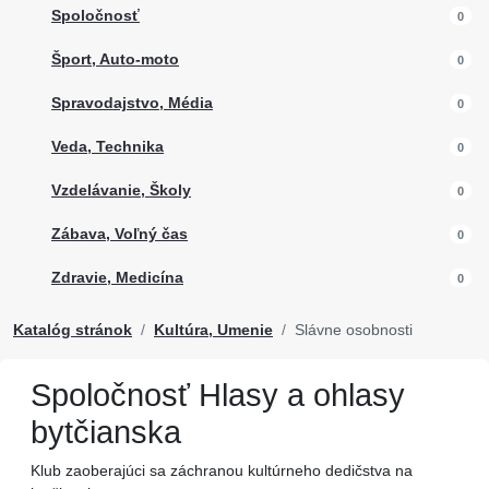
Spoločnosť
0
Šport, Auto-moto
0
Spravodajstvo, Média
0
Veda, Technika
0
Vzdelávanie, Školy
0
Zábava, Voľný čas
0
Zdravie, Medicína
0
Katalóg stránok
Kultúra, Umenie
Slávne osobnosti
Spoločnosť Hlasy a ohlasy
bytčianska
Klub zaoberajúci sa záchranou kultúrneho dedičstva na