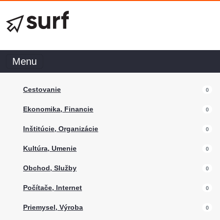
Menu
Cestovanie
0
Ekonomika, Financie
0
Inštitúcie, Organizácie
0
Kultúra, Umenie
0
Obchod, Služby
0
Počítače, Internet
0
Priemysel, Výroba
0