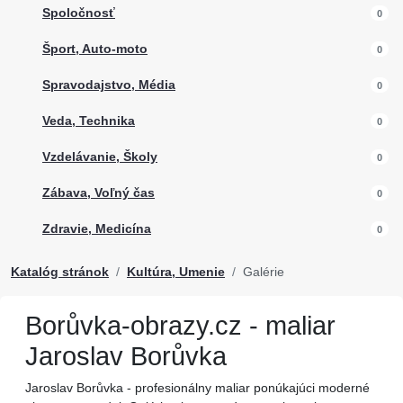
Spoločnosť
0
Šport, Auto-moto
0
Spravodajstvo, Média
0
Veda, Technika
0
Vzdelávanie, Školy
0
Zábava, Voľný čas
0
Zdravie, Medicína
0
Katalóg stránok
Kultúra, Umenie
Galérie
Borůvka-obrazy.cz - maliar
Jaroslav Borůvka
Jaroslav Borůvka - profesionálny maliar ponúkajúci moderné