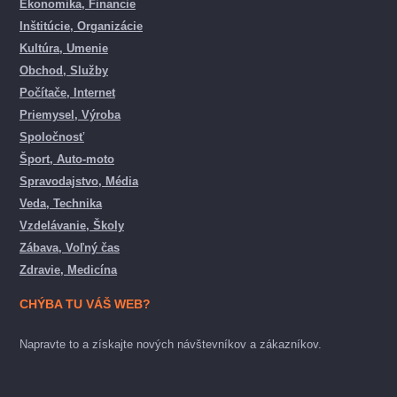
Ekonomika, Financie
Inštitúcie, Organizácie
Kultúra, Umenie
Obchod, Služby
Počítače, Internet
Priemysel, Výroba
Spoločnosť
Šport, Auto-moto
Spravodajstvo, Média
Veda, Technika
Vzdelávanie, Školy
Zábava, Voľný čas
Zdravie, Medicína
CHÝBA TU VÁŠ WEB?
Napravte to a získajte nových návštevníkov a zákazníkov.