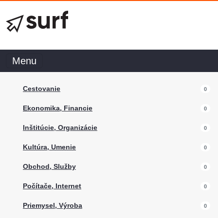
Menu
Cestovanie
0
Ekonomika, Financie
0
Inštitúcie, Organizácie
0
Kultúra, Umenie
0
Obchod, Služby
0
Počítače, Internet
0
Priemysel, Výroba
0