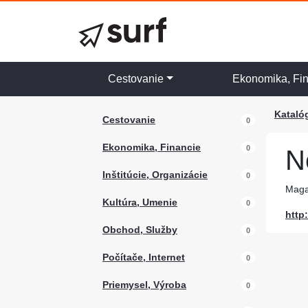
Cestovanie
Ekonomika, Fi
Kataló
Cestovanie
0
Ekonomika, Financie
0
N
Inštitúcie, Organizácie
0
Maga
Kultúra, Umenie
0
http
Obchod, Služby
0
Počítače, Internet
0
Priemysel, Výroba
0