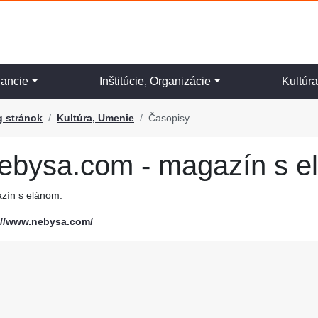
nancie
Inštitúcie, Organizácie
Kultúr
g stránok
Kultúra, Umenie
Časopisy
ebysa.com - magazín s e
zín s elánom.
://www.nebysa.com/