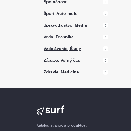
Spoločnosť
0
Šport, Auto-moto
0
Spravodajstvo, Média
0
Veda, Technika
0
Vzdelávanie, Školy
0
Zábava, Voľný čas
0
Zdravie, Medicína
0
Katalóg stránok a
produktov
.