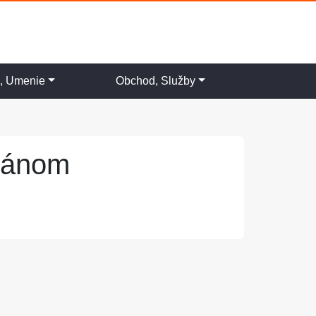
a, Umenie
Obchod, Služby
lánom