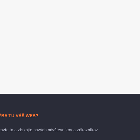
ÝBA TU VÁŠ WEB?
avte to a získajte nových návštevníkov a zákazníkov.