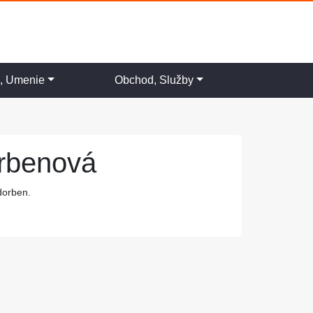
a, Umenie
Obchod, Služby
orbenová
dorben.