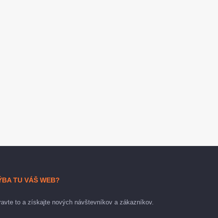
ÝBA TU VÁŠ WEB?
avte to a získajte nových návštevníkov a zákazníkov.