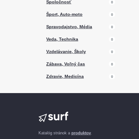
Spoločnosť
0
Šport, Auto-moto
0
Spravodajstvo, Média
0
Veda, Technika
0
Vzdelávanie, Školy
0
Zábava, Voľný čas
0
Zdravie, Medicína
0
Katalóg stránok a
produktov
.