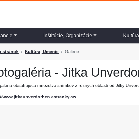
nancie
Inštitúcie, Organizácie
Kultúr
g stránok
Kultúra, Umenie
Galérie
otogaléria - Jitka Unverd
galéria obsahujúca množstvo snímkov z rôznych oblastí od Jitky Unver
://www.jitkaunverdorben.estranky.cz/