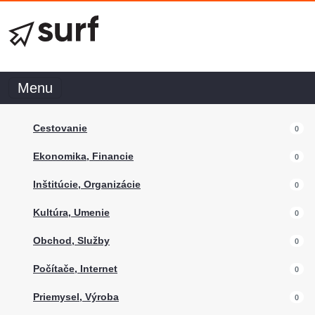
Menu
Cestovanie
0
Ekonomika, Financie
0
Inštitúcie, Organizácie
0
Kultúra, Umenie
0
Obchod, Služby
0
Počítače, Internet
0
Priemysel, Výroba
0