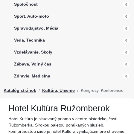
Spoločnosť
0
Šport, Auto-moto
0
Spravodajstvo, Média
0
Veda, Technika
0
Vzdelávanie, Školy
0
Zábava, Voľný čas
0
Zdravie, Medicína
0
Katalóg stránok
Kultúra, Umenie
Kongresy, Konferencie
Hotel Kultúra Ružomberok
Hotel Kultúra je situovaný priamo v centre historickej časti
Ružomberka. Širokou paletou ponúkaných služieb,
komfortnosťou izieb je hotel Kultúra vynikajúcim pre strávenie