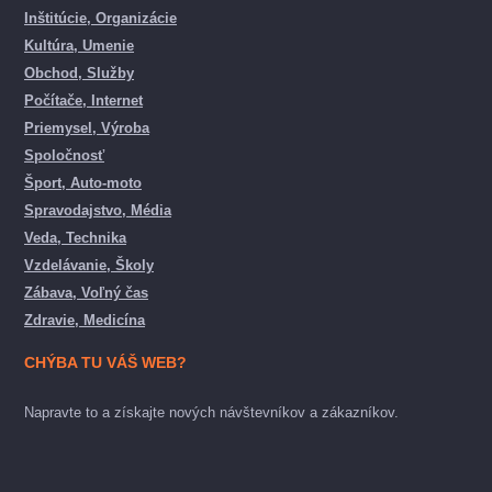
Inštitúcie, Organizácie
Kultúra, Umenie
Obchod, Služby
Počítače, Internet
Priemysel, Výroba
Spoločnosť
Šport, Auto-moto
Spravodajstvo, Média
Veda, Technika
Vzdelávanie, Školy
Zábava, Voľný čas
Zdravie, Medicína
CHÝBA TU VÁŠ WEB?
Napravte to a získajte nových návštevníkov a zákazníkov.