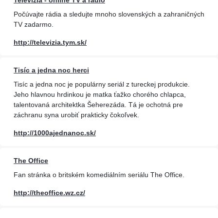
Televízia - online TV a rádio
Počúvajte rádia a sledujte mnoho slovenských a zahraničných
TV zadarmo.
http://televizia.tym.sk/
Tisíc a jedna noc herci
Tisíc a jedna noc je populárny seriál z tureckej produkcie.
Jeho hlavnou hrdinkou je matka ťažko chorého chlapca,
talentovaná architektka Šeherezáda. Tá je ochotná pre
záchranu syna urobiť prakticky čokoľvek.
http://1000ajednanoc.sk/
The Office
Fan stránka o britském komediálním seriálu The Office.
http://theoffice.wz.cz/