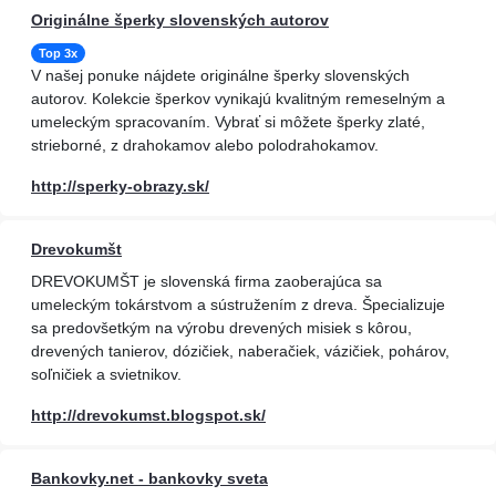
Originálne šperky slovenských autorov
Top 3x
V našej ponuke nájdete originálne šperky slovenských
autorov. Kolekcie šperkov vynikajú kvalitným remeselným a
umeleckým spracovaním. Vybrať si môžete šperky zlaté,
strieborné, z drahokamov alebo polodrahokamov.
http://sperky-obrazy.sk/
Drevokumšt
DREVOKUMŠT je slovenská firma zaoberajúca sa
umeleckým tokárstvom a sústružením z dreva. Špecializuje
sa predovšetkým na výrobu drevených misiek s kôrou,
drevených tanierov, dózičiek, naberačiek, vázičiek, pohárov,
soľničiek a svietnikov.
http://drevokumst.blogspot.sk/
Bankovky.net - bankovky sveta