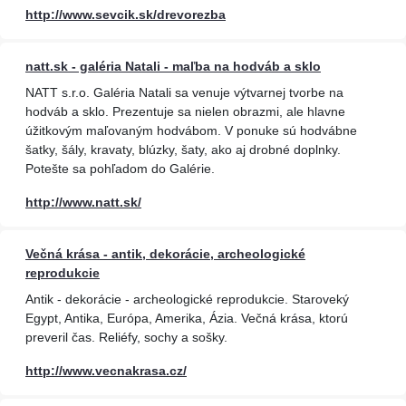
http://www.sevcik.sk/drevorezba
natt.sk - galéria Natali - maľba na hodváb a sklo
NATT s.r.o. Galéria Natali sa venuje výtvarnej tvorbe na
hodváb a sklo. Prezentuje sa nielen obrazmi, ale hlavne
úžitkovým maľovaným hodvábom. V ponuke sú hodvábne
šatky, šály, kravaty, blúzky, šaty, ako aj drobné doplnky.
Potešte sa pohľadom do Galérie.
http://www.natt.sk/
Večná krása - antik, dekorácie, archeologické
reprodukcie
Antik - dekorácie - archeologické reprodukcie. Staroveký
Egypt, Antika, Európa, Amerika, Ázia. Večná krása, ktorú
preveril čas. Reliéfy, sochy a sošky.
http://www.vecnakrasa.cz/