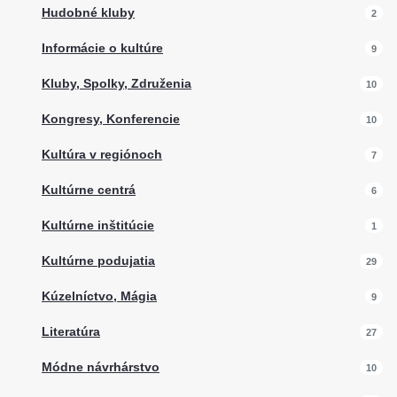
Hudobné kluby
2
Informácie o kultúre
9
Kluby, Spolky, Združenia
10
Kongresy, Konferencie
10
Kultúra v regiónoch
7
Kultúrne centrá
6
Kultúrne inštitúcie
1
Kultúrne podujatia
29
Kúzelníctvo, Mágia
9
Literatúra
27
Módne návrhárstvo
10