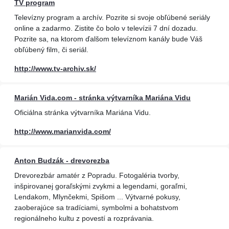
TV program
Televízny program a archív. Pozrite si svoje obľúbené seriály
online a zadarmo. Zistite čo bolo v televízii 7 dní dozadu.
Pozrite sa, na ktorom ďalšom televíznom kanály bude Váš
obľúbený film, či seriál.
http://www.tv-archiv.sk/
Marián Vida.com - stránka výtvarníka Mariána Vidu
Oficiálna stránka výtvarníka Mariána Vidu.
http://www.marianvida.com/
Anton Budzák - drevorezba
Drevorezbár amatér z Popradu. Fotogaléria tvorby,
inšpirovanej goraľskými zvykmi a legendami, goraľmi,
Lendakom, Mlynčekmi, Spišom ... Výtvarné pokusy,
zaoberajúce sa tradíciami, symbolmi a bohatstvom
regionálneho kultu z povestí a rozprávania.