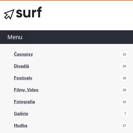
Menu
Časopisy
10
Divadlá
20
Festivaly
18
Filmy, Video
29
Fotografia
10
Galérie
7
Hudba
27